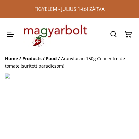
FIGYELEM - JULIUS 1-től ZÁRVA
Home
/
Products
/
Food
/
Aranyfacan 150g Concentre de
tomate (suritett paradicsom)