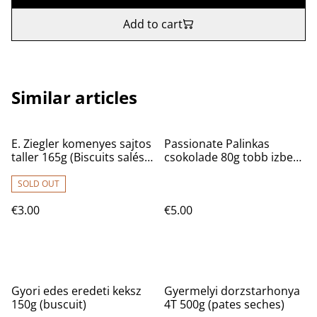
Add to cart
Similar articles
E. Ziegler komenyes sajtos
Passionate Palinkas
taller 165g (Biscuits salés
csokolade 80g tobb izben
fromage cumin)
(Chocolat noir)
SOLD OUT
€3.00
€5.00
Gyori edes eredeti keksz
Gyermelyi dorzstarhonya
150g (buscuit)
4T 500g (pates seches)